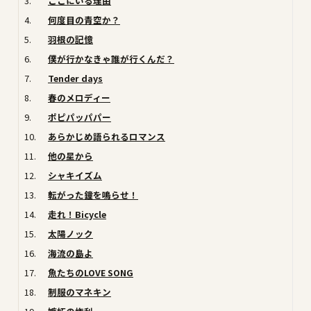
3.
ここにいる理由
4.
何度目の青空か？
5.
羽根の記憶
6.
僕が行かなきゃ誰が行くんだ？
7.
Tender days
8.
春のメロディー
9.
ポピパッパパー
10.
あらかじめ語られるロマンス
11.
他の星から
12.
シャキイズム
13.
転がった鐘を鳴らせ！
14.
走れ！Bicycle
15.
太陽ノック
16.
海流の島よ
17.
魚たちのLOVE SONG
18.
制服のマネキン