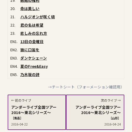
19.
嫉妬の権利
20.
命は美しい
21.
ハルジオンが咲く頃
22.
君の名は希望
23.
悲しみの忘れ方
EN1.
13日の金曜日
EN2.
狼に口笛を
EN3.
ダンケシェーン
EN4.
夏のFree&Easy
EN5.
乃木坂の詩
→チートシート（フォーメーション確認用）
← 前のライブ
次のライブ →
アンダーライブ全国ツアー
アンダーライブ全国ツアー
2016〜東北シリーズ〜
2016〜東北シリーズ〜
［青森］
［山形］
2016-04-22
2016-04-24