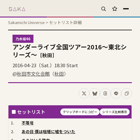
s
A
k
A
お気に入り
Sakamichi Universe
> セットリスト詳細
乃木坂46
アンダーライブ全国ツアー2016〜東北シ
リーズ〜
［秋田］
2016-04-23（Sat.）18:30 Start
@
秋田市文化会館
（
秋田
）
Xでシェア
Blueskyでシェア
Threadsでシェア
LINEでシェ
コピー
■ セットリスト
クリップボードにコピー
シリーズ比較表示
1.
不等号
2.
あの日 僕は咄嗟に嘘をついた