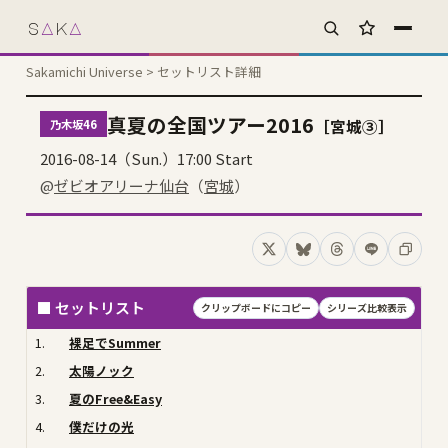
s
A
k
A
お気に入り
Sakamichi Universe
> セットリスト詳細
真夏の全国ツアー2016
［宮城③］
乃木坂46
2016-08-14（Sun.）17:00 Start
@
ゼビオアリーナ仙台
（
宮城
）
Xでシェア
Blueskyでシェア
Threadsでシェア
LINEでシェ
コピー
■ セットリスト
クリップボードにコピー
シリーズ比較表示
1.
裸足でSummer
2.
太陽ノック
3.
夏のFree&Easy
4.
僕だけの光