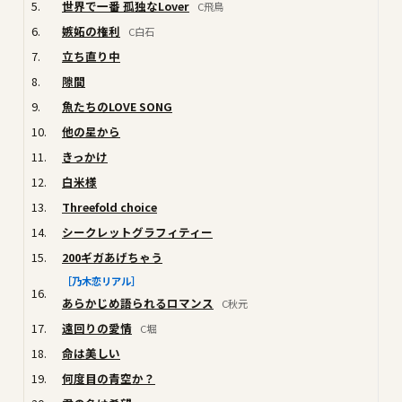
5.
世界で一番 孤独なLover
C飛鳥
6.
嫉妬の権利
C白石
7.
立ち直り中
8.
隙間
9.
魚たちのLOVE SONG
10.
他の星から
11.
きっかけ
12.
白米様
13.
Threefold choice
14.
シークレットグラフィティー
15.
200ギガあげちゃう
［乃木恋リアル］
16.
あらかじめ語られるロマンス
C秋元
17.
遠回りの愛情
C堀
18.
命は美しい
19.
何度目の青空か？