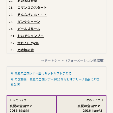
20.
君の名は希望
21.
ロマンスのスタート
22.
そんなバカな・・・
23.
ダンケシェーン
24.
ガールズルール
EN1.
おいでシャンプー
EN2.
走れ！Bicycle
EN3.
乃木坂の詩
→チートシート（フォーメーション確認用）
📎 真夏の全国ツアー歴代セットリストまとめ
📎 のぎ動画：真夏の全国ツアー2016@ゼビオアリーナ仙台 DAY2
昼公演
← 前のライブ
次のライブ →
真夏の全国ツアー
真夏の全国ツアー
2016
2016
［宮城②］
［福岡①］