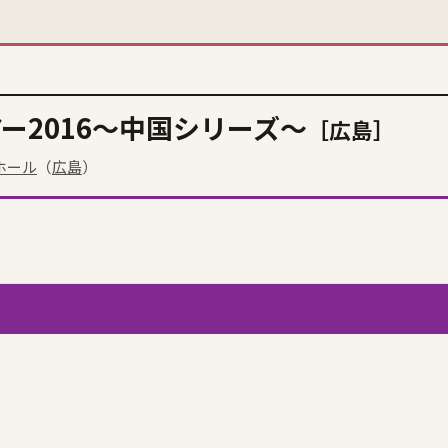
ー2016〜中国シリーズ〜
［広島］
ホール
（
広島
）