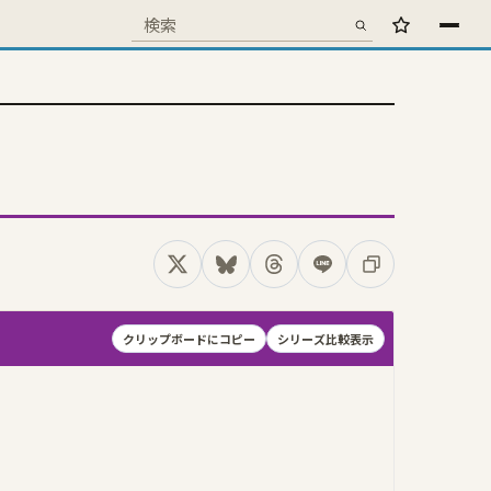
検索
お気に入り
検索キーワード
Xでシェア
Blueskyでシェア
Threadsでシェア
LINEでシェア
コピー
クリップボードにコピー
シリーズ比較表示