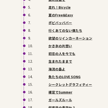
5.
走れ！Bicycle
6.
夏のFree&Easy
7.
ポピパッパパー
8.
行くあてのない僕たち
9.
欲望のリインカーネーション
10.
かき氷の片想い
11.
初恋の人を今でも
12.
生まれたままで
13.
海流の島よ
14.
魚たちのLOVE SONG
15.
シークレットグラフィティー
16.
裸足でSummer
17.
ガールズルール
18.
何度目の青空か？