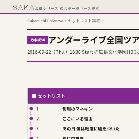
s
A
k
A
坂道シリーズ 統合データベース検索
Sakamichi Universe
> セットリスト詳細
アンダーライブ全国ツア
乃木坂46
2016-09-22（Thu.）18:30 Start
@
広島文化学園HBG
■ セットリスト
1.
制服のマネキン
2.
ここにいる理由
3.
あの日 僕は咄嗟に嘘をついた
4.
狼に口笛を