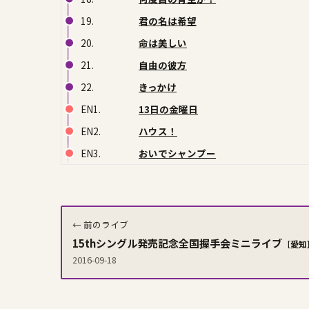
19.
君の名は希望
20.
命は美しい
21.
自由の彼方
22.
きっかけ
EN1.
13日の金曜日
EN2.
ハウス！
EN3.
おいでシャンプー
← 前のライブ
15thシングル発売記念全国握手会ミニライブ
［愛知
2016-09-18