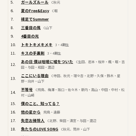
5.
ガールズルール
C秋元
6.
夏のFree&Easy
C堀
7.
裸足でSummer
8.
三番目の風
C山下
9.
4番目の光
10.
トキトキメキメキ
3・4期生
11.
キスの手裏剣
3・4期生
あの日 僕は咄嗟に嘘をついた
C生田、岩本・桜井・楓・堀・吉
12.
田・与田・和田・渡辺
ここにいる理由
C寺田、秋元・理々杏・北野・久保・鈴木・星
13.
野・向井・山下
不等号
C飛鳥、梅澤・阪口・佐々木・新内・高山・中田・中村・松
14.
村・山崎
15.
僕のこと、知ってる？
16.
他の星から
飛鳥・遠藤
17.
失恋お掃除人
C北野、柴田・清宮・与田・渡辺
18.
魚たちのLOVE SONG
C秋元、筒井・山下