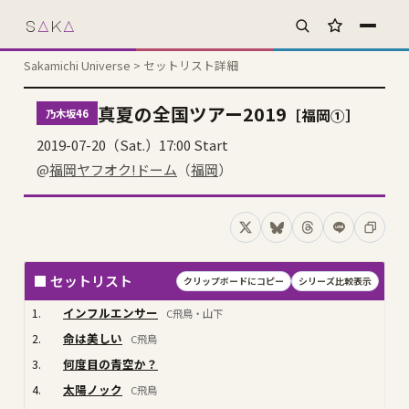
s
A
k
A
お気に入り
Sakamichi Universe
> セットリスト詳細
真夏の全国ツアー2019
［福岡①］
乃木坂46
2019-07-20（Sat.）17:00 Start
@
福岡ヤフオク!ドーム
（
福岡
）
Xでシェア
Blueskyでシェア
Threadsでシェア
LINEでシェ
コピー
■ セットリスト
クリップボードにコピー
シリーズ比較表示
1.
インフルエンサー
C飛鳥・山下
2.
命は美しい
C飛鳥
3.
何度目の青空か？
4.
太陽ノック
C飛鳥