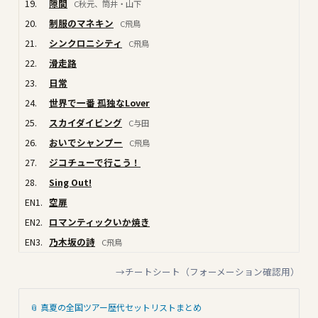
19.
隙間
C秋元、筒井・山下
20.
制服のマネキン
C飛鳥
21.
シンクロニシティ
C飛鳥
22.
滑走路
23.
日常
24.
世界で一番 孤独なLover
25.
スカイダイビング
C与田
26.
おいでシャンプー
C飛鳥
27.
ジコチューで行こう！
28.
Sing Out!
EN1.
空扉
EN2.
ロマンティックいか焼き
EN3.
乃木坂の詩
C飛鳥
→チートシート（フォーメーション確認用）
📎 真夏の全国ツアー歴代セットリストまとめ