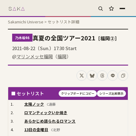
s
A
k
A
お気に入り
Sakamichi Universe
> セットリスト詳細
真夏の全国ツアー2021
［福岡②］
乃木坂46
2021-08-22（Sun.）17:30 Start
@
マリンメッセ福岡
（
福岡
）
Xでシェア
Blueskyでシェア
Threadsでシェア
LINEでシェ
コピー
■ セットリスト
クリップボードにコピー
シリーズ比較表示
1.
太陽ノック
C遠藤
2.
ロマンティックいか焼き
3.
あらかじめ語られるロマンス
4.
13日の金曜日
C北野