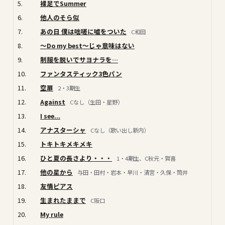
5.
裸足でSummer
6.
他人のそら似
7.
あの日 僕は咄嗟に嘘をついた
C和田
8.
〜Do my best〜じゃ意味はない
9.
制服を脱いでサヨナラを…
10.
ファンタスティック3色パン
11.
空扉
2・3期生
12.
Against
Cなし（生田・星野）
13.
I see...
14.
アナスターシャ
Cなし（歌い出し新内）
15.
トキトキメキメキ
16.
ひと夏の長さより・・・
1・4期生、C秋元・賀喜
17.
他の星から
与田・田村・岩本・早川・清宮・久保・筒井
18.
友情ピアス
19.
生まれたままで
C阪口
20.
My rule