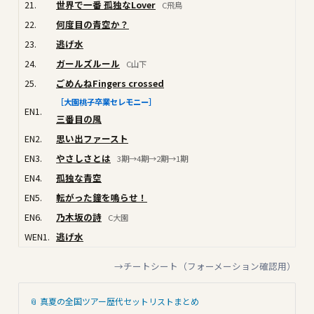
21.
世界で一番 孤独なLover
C飛鳥
22.
何度目の青空か？
23.
逃げ水
24.
ガールズルール
C山下
25.
ごめんねFingers crossed
［大園桃子卒業セレモニー］
EN1.
三番目の風
EN2.
思い出ファースト
EN3.
やさしさとは
3期→4期→2期→1期
EN4.
孤独な青空
EN5.
転がった鐘を鳴らせ！
EN6.
乃木坂の詩
C大園
WEN1.
逃げ水
→チートシート（フォーメーション確認用）
📎 真夏の全国ツアー歴代セットリストまとめ