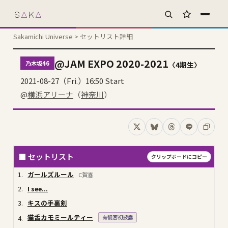
s
A
k
A
お気に入り
Sakamichi Universe
> セットリスト詳細
@JAM EXPO 2020-2021
乃木坂46
〈4期生〉
2021-08-27（Fri.）16:50 Start
@
横浜アリーナ
（
神奈川
）
Xでシェア
Blueskyでシェア
Threadsでシェア
LINEでシェ
コピー
■ セットリスト
クリップボードにコピー
1.
ガールズルール
C賀喜
2.
I see...
3.
キスの手裏剣
猫舌カモミールティー
有観客初披露
4.