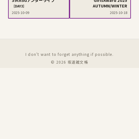
39thSGアンダーライブ
GirlsAward 2025
AUTUMN/WINTER
［DAY3］
2025-10-09
2025-10-18
I don't want to forget anything if possible.
© 2026
坂道雑文帳