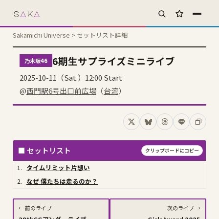
s
A
k
A
お気に入り
Sakamichi Universe
> セットリスト詳細
6期生サプライズミニライブ
乃木坂46
2025-10-11（Sat.）12:00 Start
@
西門駅6号出口前広場
（
台湾
）
Xでシェア
Blueskyでシェア
Threadsでシェア
LINEでシェ
コピー
■ セットリスト
クリップボードにコピー
1.
タイムリミット片想い
2.
なぜ 僕たちは走るのか？
← 前のライブ
次のライブ →