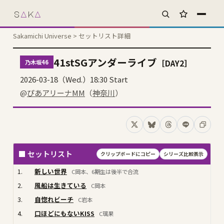
s
A
k
A
お気に入り
Sakamichi Universe
> セットリスト詳細
41stSGアンダーライブ
［DAY2］
乃木坂46
2026-03-18（Wed.）18:30 Start
@
ぴあアリーナMM
（
神奈川
）
Xでシェア
Blueskyでシェア
Threadsでシェア
LINEでシェ
コピー
■ セットリスト
クリップボードにコピー
シリーズ比較表示
1.
新しい世界
C岡本、6期生は後半で合流
2.
風船は生きている
C岡本
3.
自惚れビーチ
C岩本
4.
口ほどにもないKISS
C璃果