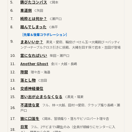
5.
錆びたコンパス
C岡本
6.
車道側
C矢田
7.
純粋とは何か？
C瀬戸口
8.
踏んでしまった
C森平
［先輩＆後輩コラボレーション］
9.
まあいいか？
黒見・愛宕、輪投げ→けん玉→大縄跳び→バッティ
ング→テーブルクロス引きに挑戦、大縄を回す係で岩本・吉田が登場
10.
雲になればいい
柴田・瀬戸口
11.
Another Ghost
金川・大越・長嶋
12.
隙間
理々杏・海邉
13.
落とし物
C吉田
14.
交感神経優位
15.
思い出が止まらなくなる
C黒見・璃果
不道徳な夏
フル、林→大越、田村→愛宕、クラップ煽り長嶋・瀬
16.
戸口
17.
狼に口笛を
C岡本、冒頭煽り・落ちサビソロパート理々杏
日常
フル、2サビまで6期生のみ（全員が順繰りにセンターに入
18.