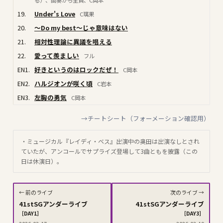
る）、間奏から全員、C岡本
19.
Under's Love
C璃果
20.
〜Do my best〜じゃ意味はない
21.
相対性理論に異議を唱える
22.
愛って羨ましい
フル
EN1.
好きというのはロックだぜ！
C岡本
EN2.
ハルジオンが咲く頃
C岩本
EN3.
左胸の勇気
C岡本
→チートシート（フォーメーション確認用）
・ミュージカル『レイディ・ベス』出演中の奥田は出演なしとされ
ていたが、アンコールでサプライズ登場して3曲ともを披露（この
日は休演日）。
← 前のライブ
次のライブ →
41stSGアンダーライブ
41stSGアンダーライブ
［DAY1］
［DAY3］