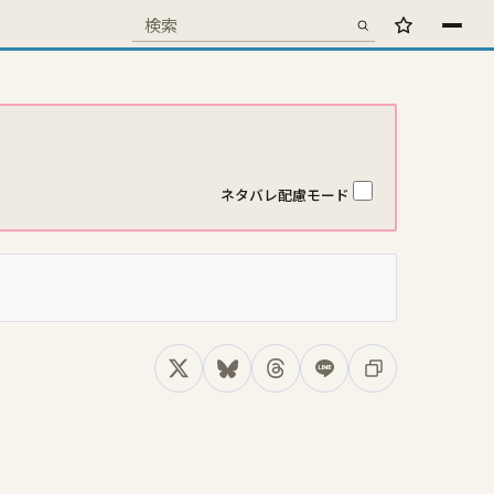
検索
お気に入り
検索キーワード
ネタバレ配慮モード
Xでシェア
Blueskyでシェア
Threadsでシェア
LINEでシェア
コピー