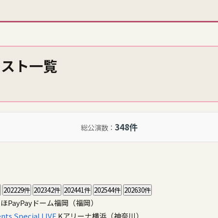
リスト一覧
348件
総公演数：
2022
29件
2023
42件
2024
41件
2025
44件
2026
30件
ほPayPayドーム福岡（福岡）
nts Special LIVE
Kアリーナ横浜（神奈川）