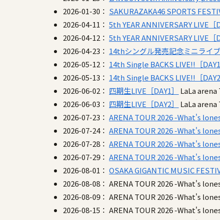
2026-01-30：
SAKURAZAKA46 SPORTS FESTIV
2026-04-11：
5th YEAR ANNIVERSARY LIVE［
2026-04-12：
5th YEAR ANNIVERSARY LIVE［
2026-04-23：
14thシングル発売記念ミニライ
2026-05-12：
14th Single BACKS LIVE!!［DAY
2026-05-13：
14th Single BACKS LIVE!!［DAY
2026-06-02：
四期生LIVE［DAY1］
LaLa are
2026-06-03：
四期生LIVE［DAY2］
LaLa are
2026-07-23：
ARENA TOUR 2026 -What's l
2026-07-24：
ARENA TOUR 2026 -What's l
2026-07-28：
ARENA TOUR 2026 -What's l
2026-07-29：
ARENA TOUR 2026 -What's l
2026-08-01：
OSAKA GIGANTIC MUSIC FESTIV
2026-08-08：
ARENA TOUR 2026 -What's l
2026-08-09：
ARENA TOUR 2026 -What's l
2026-08-15：
ARENA TOUR 2026 -What's l