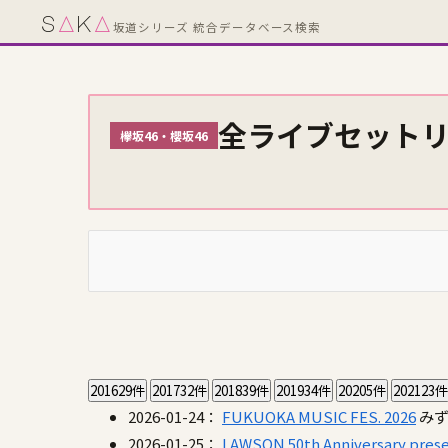
s
A
k
A
坂道シリーズ 統合データベース検索
全ライブセット
欅坂46・櫻坂46
2016
29件
2017
32件
2018
39件
2019
34件
2020
5件
2021
23件
2026-01-24：
FUKUOKA MUSIC FES. 2026
みず
2026-01-25：
LAWSON 50th Anniversary prese