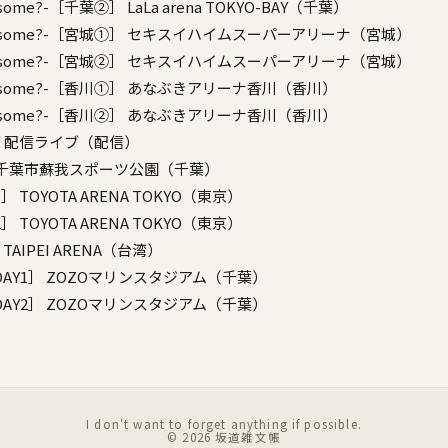
onesome?-［千葉②］
LaLa arena TOKYO-BAY（千葉）
onesome?-［宮城①］
セキスイハイムスーパーアリーナ（宮城）
onesome?-［宮城②］
セキスイハイムスーパーアリーナ（宮城）
onesome?-［香川①］
あなぶきアリーナ香川（香川）
onesome?-［香川②］
あなぶきアリーナ香川（香川）
ブ
配信ライブ（配信）
千葉市蘇我スポーツ公園（千葉）
1］
TOYOTA ARENA TOKYO（東京）
2］
TOYOTA ARENA TOKYO（東京）
TAIPEI ARENA（台湾）
DAY1］
ZOZOマリンスタジアム（千葉）
DAY2］
ZOZOマリンスタジアム（千葉）
I don't want to forget anything if possible.
© 2026
坂道雑文帳