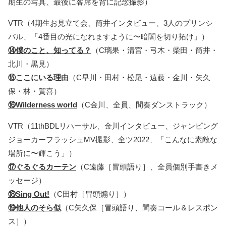
期生の写真、最後に客席を背に記念撮影）
VTR（4期生お見立て会、筒井インタビュー、3人のプリンシ
パル、「4番目の光になれますように〜暗闇を切り拓け」）
⑭僕のこと、知ってる？
（C璃果・清宮・弓木・柴田・筒井・
北川・黒見）
⑮ここにいる理由
（C早川・田村・松尾・遠藤・金川・矢久
保・林・賀喜）
⑯Wilderness world
（C金川、全員、間奏ダンストラック）
VTR（11thBDLリハーサル、金川インタビュー、ジャンピング
ジョーカーフラッシュMV撮影、全ツ2022、「こんなに素敵な
場所に〜輝こう」）
⑰ぐるぐるカーテン
（C遠藤［冒頭語り］、全員個別手書きメ
ッセージ）
⑱Sing Out!
（C田村［冒頭煽り］）
⑲他人のそら似
（C矢久保［冒頭語り、間奏コール＆レスポン
ス］）