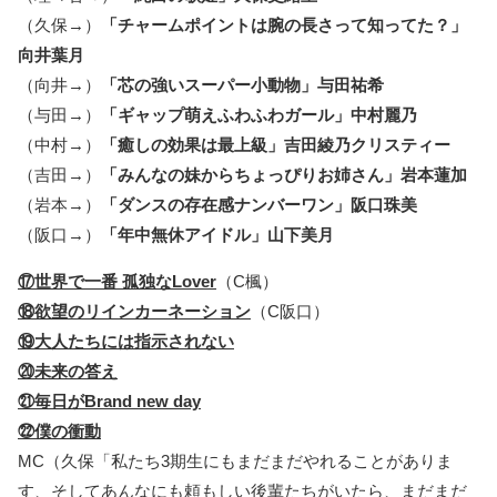
（久保→）
「チャームポイントは腕の長さって知ってた？」
向井葉月
（向井→）
「芯の強いスーパー小動物」与田祐希
（与田→）
「ギャップ萌えふわふわガール」中村麗乃
（中村→）
「癒しの効果は最上級」吉田綾乃クリスティー
（吉田→）
「みんなの妹からちょっぴりお姉さん」岩本蓮加
（岩本→）
「ダンスの存在感ナンバーワン」阪口珠美
（阪口→）
「年中無休アイドル」山下美月
⑰世界で一番 孤独なLover
（C楓）
⑱欲望のリインカーネーション
（C阪口）
⑲大人たちには指示されない
⑳未来の答え
㉑毎日がBrand new day
㉒僕の衝動
MC（久保「私たち3期生にもまだまだやれることがありま
す、そしてあんなにも頼もしい後輩たちがいたら、まだまだ