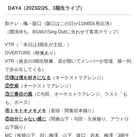
DAY4（2023/2/25、3期生ライブ）
影ナレ：楓・阪口（阪口はこの日が11thBDL初出演）
（開演待ち、BGMのSing Out!に合わせて客席クラップ）
VTR（「本日は3期生が主役」）
OVERTURE（映像あり）
VTR（過去の3期生映像、扉が開いてメンバーが登場、横一列
で歩み出してくる）
①僕は僕を好きになる
（オーケストラアレンジ）
②空扉
（オーケストラアレンジ）
③三番目の風
（C与田、オーケストラアレンジ、ラスト「も
も」ポーズ）
④トキトキメキメキ
（冒頭・間奏岩本煽り）
⑤自分じゃない感じ
（間奏山下・与田・久保煽り、アウトロ
山下煽り）
MC（挨拶山下、回し梅澤、山下、阪口、岩本、梅澤「3期生