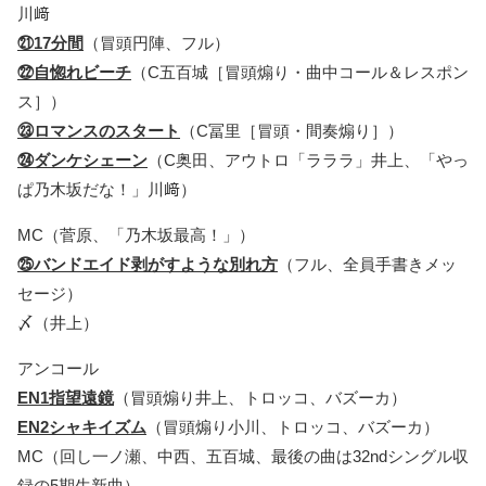
川﨑
㉑17分間
（冒頭円陣、フル）
㉒自惚れビーチ
（C五百城［冒頭煽り・曲中コール＆レスポン
ス］）
㉓ロマンスのスタート
（C冨里［冒頭・間奏煽り］）
㉔ダンケシェーン
（C奥田、アウトロ「ラララ」井上、「やっ
ぱ乃木坂だな！」川﨑）
MC（菅原、「乃木坂最高！」）
㉕バンドエイド剥がすような別れ方
（フル、全員手書きメッ
セージ）
〆（井上）
アンコール
EN1指望遠鏡
（冒頭煽り井上、トロッコ、バズーカ）
EN2シャキイズム
（冒頭煽り小川、トロッコ、バズーカ）
MC（回し一ノ瀬、中西、五百城、最後の曲は32ndシングル収
録の5期生新曲）