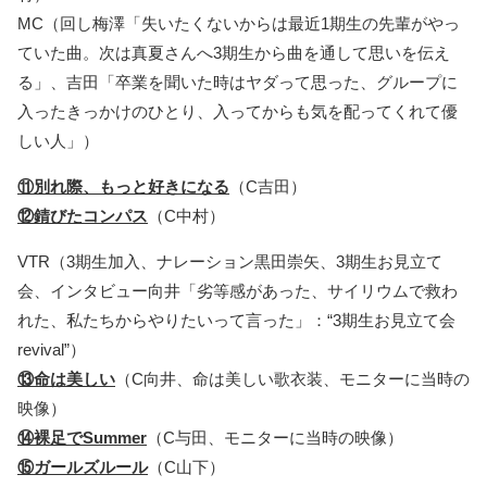
MC（回し梅澤「失いたくないからは最近1期生の先輩がやっ
ていた曲。次は真夏さんへ3期生から曲を通して思いを伝え
る」、吉田「卒業を聞いた時はヤダって思った、グループに
入ったきっかけのひとり、入ってからも気を配ってくれて優
しい人」）
⑪別れ際、もっと好きになる
（C吉田）
⑫錆びたコンパス
（C中村）
VTR（3期生加入、ナレーション黒田崇矢、3期生お見立て
会、インタビュー向井「劣等感があった、サイリウムで救わ
れた、私たちからやりたいって言った」：“3期生お見立て会
revival”）
⑬命は美しい
（C向井、命は美しい歌衣装、モニターに当時の
映像）
⑭裸足でSummer
（C与田、モニターに当時の映像）
⑮ガールズルール
（C山下）