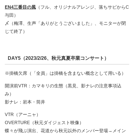
EN4三番目の風
（フル、オリジナルアレンジ、落ちサビからC
与田）
〆（梅澤、生声「ありがとうございました」、モニターが閉
じて終了）
DAY5（2023/2/26、秋元真夏卒業コンサート）
※掛橋欠席（「全員」は掛橋を含まない概念として用いる）
開演前VTR：カマキリの生態（黒見、影ナレの注意事項込
み）
影ナレ：岩本・筒井
VTR（アーニャ）
OVERTURE（秋元ダイジェスト映像）
蝶々が飛ぶ演出、花道から秋元以外のメンバー登場→メイン