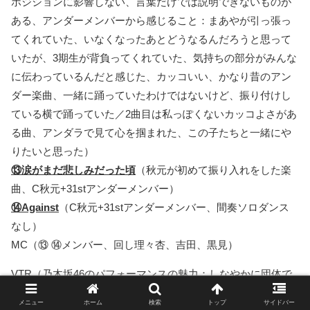
ポジションに影響しない、言葉だけでは説明できないものが
ある、アンダーメンバーから感じること：まあやが引っ張っ
てくれていた、いなくなったあとどうなるんだろうと思って
いたが、3期生が背負ってくれていた、気持ちの部分がみんな
に伝わっているんだと感じた、カッコいい、かなり昔のアン
ダー楽曲、一緒に踊っていたわけではないけど、振り付けし
ている横で踊っていた／2曲目は私っぽくないカッコよさがあ
る曲、アンダラで見て心を掴まれた、この子たちと一緒にや
りたいと思った）
⑬涙がまだ悲しみだった頃
（秋元が初めて振り入れをした楽
曲、C秋元+31stアンダーメンバー）
⑭Against
（C秋元+31stアンダーメンバー、間奏ソロダンス
なし）
MC（⑬ ⑭メンバー、回し理々杏、吉田、黒見）
VTR（乃木坂46のパフォーマンスの魅力：しなやかに団体で
見せること、乃木坂46の転機になった2曲、白石と西野のポジ
メニュー
ホーム
検索
トップ
サイドバー