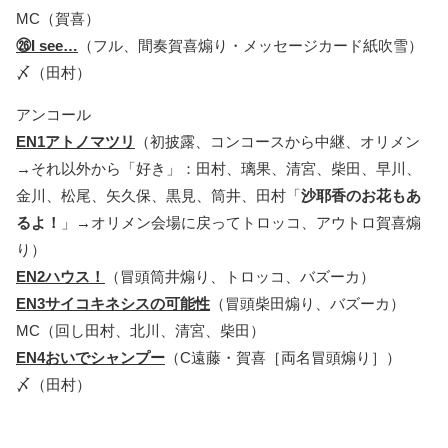
MC（賀喜）
㉖I see…
（フル、間奏賀喜煽り・メッセージカード紙吹雪）
〆（田村）
アンコール
EN1アトノマツリ
（初披露、コンコースから中継、オリメン
→それ以外から「好き」：田村、璃果、清宮、柴田、早川、
金川、松尾、矢久保、黒見、筒井、田村「
沙耶香のお花もあ
るよ！
」→オリメン会場に戻ってトロッコ、アウトロ賀喜煽
り）
EN2ハウス！
（冒頭筒井煽り、トロッコ、バズーカ）
EN3サイコキネシスの可能性
（冒頭柴田煽り、バズーカ）
MC（回し田村、北川、清宮、柴田）
EN4おいでシャンプー
（C遠藤・賀喜［両名冒頭煽り］）
〆（田村）