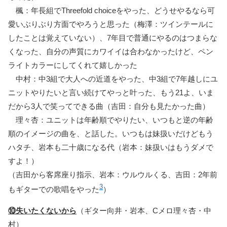
楓：年長組でThreefold choiceをやった、どうせやるなら可
愛いぶりぶり方面でやろうと思った（梅澤：ツインテールに
したことは覚えていない）、7年目で普通にやるのはつまらな
くなった、自分の声質にカワイイは合わなかったけど、ペン
ライトカラーにしてくれて嬉しかった
中村：中3組で大人への近道をやった、中3組で7年越しにユ
ニットやりたいと言い続けてやっと叶った、もう21よ、いま
だから3人で笑ってできる曲（吉田：自分も見たかった曲）
理々杏：ユニットは年齢順でやりたい、いつもと逆の年齢
順のイメージの曲を、と話した。いつもは妹扱いだけどもう
ハタチ、岩本も二十歳になる代（岩本：妹扱いはもうダメで
すよ！）
（吉田から客席座り指示、岩本：ウルウルくる、吉田：2年前
3
もギターでの歌唱をやった
）
⑩失いたくないから
（ギター向井・岩本、Cメロ理々杏・中
村）