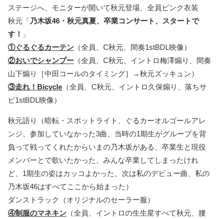
ステージへ、モニターが開いて秋元登場、全員ピンク衣装
秋元「
乃木坂46・秋元真夏、卒業コンサート、スタートで
す！
」
①ぐるぐるカーテン
（全員、C秋元、間奏1stBDL映像）
②おいでシャンプー
（全員、C秋元、イントロ梅澤煽り、間奏
山下煽り［中田コールのタイミング］→秋元ズッキュン）
③走れ！Bicycle
（全員、C秋元、イントロ久保煽り、落ちサ
ビ1stBDL映像）
秋元語り（暗転・スポットライト、ぐるカーオルゴールアレ
ンジ、参加していなかった3曲、当時の1期生がグループを背
負って戦ってくれたからいまの乃木坂がある、卒業生と現役
メンバーとで歌いたかった、みんな卒業してしまったけれ
ど、1期生の姿はカッコよかった、次は私のデビュー曲、私の
乃木坂46はすべてここから始まった）
ダンストラック（オリジナルのセーラー服）
④制服のマネキン
（全員、イントロの生生星すべて秋元、腰