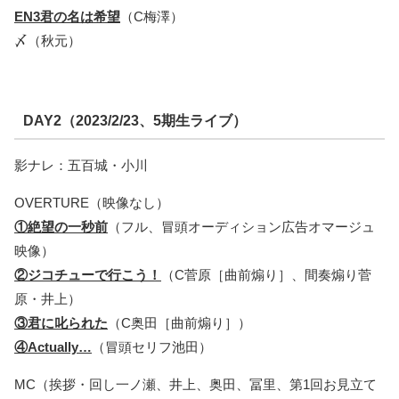
EN3君の名は希望
（C梅澤）
〆（秋元）
DAY2（2023/2/23、5期生ライブ）
影ナレ：五百城・小川
OVERTURE（映像なし）
①絶望の一秒前
（フル、冒頭オーディション広告オマージュ
映像）
②ジコチューで行こう！
（C菅原［曲前煽り］、間奏煽り菅
原・井上）
③君に叱られた
（C奥田［曲前煽り］）
④Actually…
（冒頭セリフ池田）
MC（挨拶・回し一ノ瀬、井上、奥田、冨里、第1回お見立て