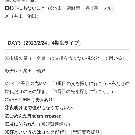
EN3心にもないこと
（C池田、初解禁・初披露、フル）
〆（井上、池田）
DAY3（2023/2/24、4期生ライブ）
※掛橋欠席（「全員」は掛橋を含まない概念として用いる）
影ナレ：柴田・璃果
VTR（4番目の光MV、「4番目の光を探しに行こう〜私たちの
世代だけのその輝き」「4番目の光を探しに行こう」）
OVERTURE（映像あり）
①夜明けまで強がらなくてもいい
②ごめんねFingers crossed
③君に叱られた
（冒頭賀喜煽り）
④好きというのはロックだぜ！
（冒頭賀喜煽り）