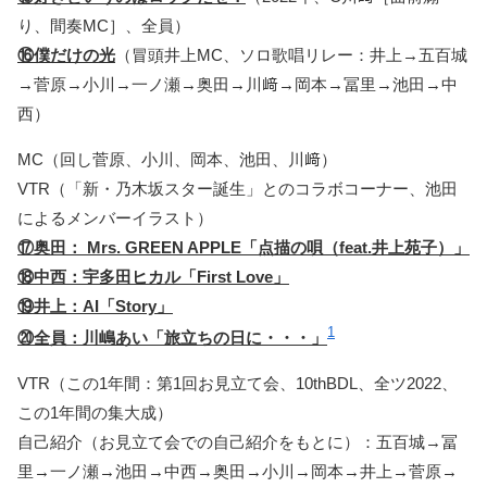
り、間奏MC］、全員）
⑯僕だけの光
（冒頭井上MC、ソロ歌唱リレー：井上→五百城
→菅原→小川→一ノ瀬→奥田→川﨑→岡本→冨里→池田→中
西）
MC（回し菅原、小川、岡本、池田、川﨑）
VTR（「新・乃木坂スター誕生」とのコラボコーナー、池田
によるメンバーイラスト）
⑰奥田： Mrs. GREEN APPLE「点描の唄（feat.井上苑子）」
⑱中西：宇多田ヒカル「First Love」
⑲井上：AI「Story」
1
⑳全員：川嶋あい「旅立ちの日に・・・」
VTR（この1年間：第1回お見立て会、10thBDL、全ツ2022、
この1年間の集大成）
自己紹介（お見立て会での自己紹介をもとに）：五百城→冨
里→一ノ瀬→池田→中西→奥田→小川→岡本→井上→菅原→