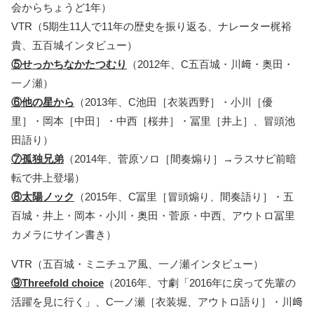
会からちょうど1年）
VTR（5期生11人で11年の歴史を振り返る、ナレーター梶裕
貴、五百城インタビュー）
⑤せっかちなかたつむり
（2012年、C五百城・川﨑・奥田・
一ノ瀬）
⑥他の星から
（2013年、C池田［衣装西野］・小川［優
里］・岡本［中田］・中西［桜井］・冨里［井上］、冒頭池
田語り）
⑦孤独兄弟
（2014年、菅原ソロ［間奏煽り］→ラスサビ前暗
転で井上登場）
⑧太陽ノック
（2015年、C冨里［冒頭煽り、間奏語り］・五
百城・井上・岡本・小川・奥田・菅原・中西、アウトロ冨里
カメラにサイン書き）
VTR（五百城・ミニチュア風、一ノ瀬インタビュー）
⑨Threefold choice
（2016年、寸劇「2016年に戻って先輩の
活躍を見に行く」、C一ノ瀬［衣装堀、アウトロ語り］・川﨑