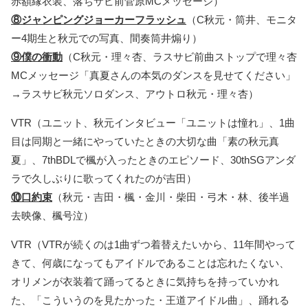
赤額縁衣装、落ちサビ前菅原MCメッセージ）
⑧ジャンピングジョーカーフラッシュ
（C秋元・筒井、モニタ
ー4期生と秋元での写真、間奏筒井煽り）
⑨僕の衝動
（C秋元・理々杏、ラスサビ前曲ストップで理々杏
MCメッセージ「真夏さんの本気のダンスを見せてください」
→ラスサビ秋元ソロダンス、アウトロ秋元・理々杏）
VTR（ユニット、秋元インタビュー「ユニットは憧れ」、1曲
目は同期と一緒にやっていたときの大切な曲「素の秋元真
夏」、7thBDLで楓が入ったときのエピソード、30thSGアンダ
ラで久しぶりに歌ってくれたのが吉田）
⑩口約束
（秋元・吉田・楓・金川・柴田・弓木・林、後半過
去映像、楓号泣）
VTR（VTRが続くのは1曲ずつ着替えたいから、11年間やって
きて、何歳になってもアイドルであることは忘れたくない、
オリメンが衣装着て踊ってるときに気持ちを持っていかれ
た、「こういうのを見たかった・王道アイドル曲」、踊れる