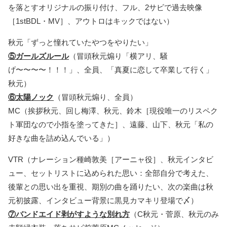
を落とすオリジナルの振り付け、フル、2サビで過去映像
［1stBDL・MV］、アウトロはキックではない）
秋元「ずっと憧れていたやつをやりたい」
⑤ガールズルール
（冒頭秋元煽り「横アリ、騒
げ〜〜〜〜！！！」、全員、「真夏に恋して卒業して行く」
秋元）
⑥太陽ノック
（冒頭秋元煽り、全員）
MC（挨拶秋元、回し梅澤、秋元、鈴木［現役唯一のリスペク
ト軍団なので小指を塗ってきた］、遠藤、山下、秋元「私の
好きな曲を詰め込んでいる」）
VTR（ナレーション種崎敦美［アーニャ役］、秋元インタビ
ュー、セットリストに込められた思い：全部自分で考えた、
後輩との思い出を重視、期別の曲を踊りたい、次の楽曲は秋
元初披露、インタビュー背景に黒見カマキリ登場で〆）
⑦バンドエイド剥がすような別れ方
（C秋元・菅原、秋元のみ