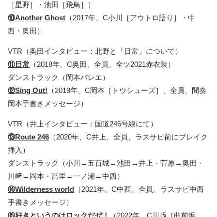
［星野］・池田［飛鳥］）
⑩Another Ghost
（2017年、C小川［アウトロ語り］・中
西・奥田）
VTR（奥田インタビュー：北野と「日常」について）
⑪日常
（2018年、C奥田、全員、全ツ2021赤衣装）
ダンストラック（岡本バレエ）
⑫Sing Out!
（2019年、C岡本［トウシューズ］、全員、間奏
岡本手書きメッセージ）
VTR（井上インタビュー：国道246号線にて）
⑬Route 246
（2020年、C井上、全員、ラスサビ前にブレイク
挿入）
ダンストラック（小川→五百城→池田→井上・菅原→奥田・
川﨑→岡本・冨里→一ノ瀬→中西）
⑭Wilderness world
（2021年、C中西、全員、ラスサビ中西
手書きメッセージ）
⑮好きというのはロックだぜ！
（2022年、C川﨑［曲前煽