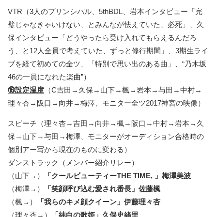
VTR（3人のプリンシパル、5thBDL、岩本インタビュー「完
璧じゃなきゃいけない、とみんなが怯えていた、必死」、久
保インタビュー「どうやったら受け入れてもらえるんだろ
う、と12人全員で考えていた、ずっと修行期間」、3期生ライ
ブを経て初めての全ツ、「特別で思い出のある曲」、“乃木坂
46の一員になれた楽曲”）
⑯設定温度
（C吉田→久保→山下→楓→岩本→与田→中村→
理々杏→阪口→向井→梅澤、モニター全ツ2017神宮の映像）
スピーチ（理々杏→吉田→向井→楓→阪口→中村→岩本→久
保→山下→与田→梅澤、モニターがオーディション合格時の
個別アー写から現在のものに変わる）
ダンストラック（メンバー紹介リレー）
（山下→）
「クールビューティーTHE TIME, 」梅澤美波
（梅澤→）
「笑顔呼び込む愛され番長」佐藤楓
（楓→）
「我らのキメ顔クイーン」伊藤理々杏
（理々杏→）
「純白の歌姫」久保史緒里