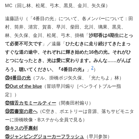
MC（回し林、松尾、弓木、黒見、金川、矢久保）
遠藤語り（「4番目の光」について、各メンバーについて：田
村、筒井、清宮、賀喜、早川、柴田、北川、璃果、黒見、
林、矢久保、金川、松尾、弓木、掛橋「
沙耶香は4期生にとっ
て必要不可欠です
」／遠藤「
ひたむきに走り続けてきたまっ
すぐな道の途中、それぞれに輝き始めた16色の光。それがひ
とつになったとき、光は愛に変わります。みんな……がんば
2
ろう。聴いてください、『4番目の光』
」
）
⑳4番目の光
（フル、掛橋ポジ矢久保、「光たちよ」林）
㉑Out of the blue
（冒頭早川煽り［ペンライトブルー指
定］）
㉒猫舌カモミールティー
（間奏田村煽り）
㉓図書室の君へ
（C空き、ポエトリーは音源、落ちサビモニタ
ーに掛橋映像・Bステから全員で見る）
㉔キスの手裏剣
㉕ジャンピングジョーカーフラッシュ
（早川参加）