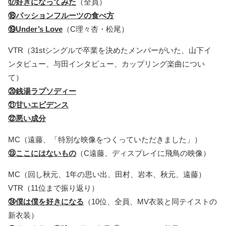
⑰好きになってみた
（全員）
⑱パッションフルーツの食べ方
⑲Under’s Love
（C理々杏・松尾）
VTR（31stシングルで卒業を決めたメンバーがいた、山下イ
ンタビュー、与田インタビュー、カップリング楽曲につい
て）
⑳銭湯ラプソディー
㉑甘いエビデンス
㉒悪い成分
MC（遠藤、「特別な映像をつくっていただきました」）
㉓ここにはないもの
（C遠藤、ディスプレイに飛鳥の映像）
MC（回し秋元、1年の思い出、田村、岩本、秋元、遠藤）
VTR（11位まで振り返り）
㉔僕は僕を好きになる
（10位、全員、MV衣装と同テイストの
新衣装）