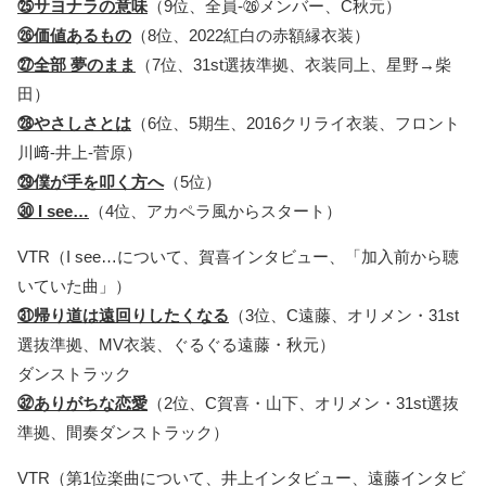
㉕サヨナラの意味
（9位、全員-㉖メンバー、C秋元）
㉖価値あるもの
（8位、2022紅白の赤額縁衣装）
㉗全部 夢のまま
（7位、31st選抜準拠、衣装同上、星野→柴
田）
㉘やさしさとは
（6位、5期生、2016クリライ衣装、フロント
川﨑-井上-菅原）
㉙僕が手を叩く方へ
（5位）
㉚ I see…
（4位、アカペラ風からスタート）
VTR（I see…について、賀喜インタビュー、「加入前から聴
いていた曲」）
㉛帰り道は遠回りしたくなる
（3位、C遠藤、オリメン・31st
選抜準拠、MV衣装、ぐるぐる遠藤・秋元）
ダンストラック
㉜ありがちな恋愛
（2位、C賀喜・山下、オリメン・31st選抜
準拠、間奏ダンストラック）
VTR（第1位楽曲について、井上インタビュー、遠藤インタビ