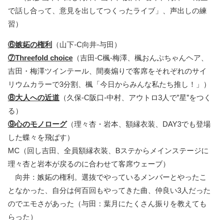
で話し合って、意見を出してつくったライブ」、声出しの練
習）
⑥嫉妬の権利
（山下-C向井-与田）
⑦Threefold choice
（吉田-C楓-梅澤、楓おんぷちゃんヘア、
吉田・梅澤ツインテール、間奏煽りで客席をそれぞれのサイ
リウムカラーで3分割、楓「今日からみんな私たち推し！」）
⑧大人への近道
（久保-C阪口-中村、アウトロ3人で”星”をつく
る）
⑨心のモノローグ
（理々杏・岩本、額縁衣装、DAY3でも登場
した蝶々を飛ばす）
MC（回し吉田、全員額縁衣装、Bステからメインステージに
理々杏と岩本が戻るのに合わせて客席ウェーブ）
向井：嫉妬の権利。選抜でやっているメンバーとやったこ
となかった、自分は何百回もやってきた曲、仲良い3人だった
のでエモさがあった（与田：葉月にたくさん振りを教えても
らった）