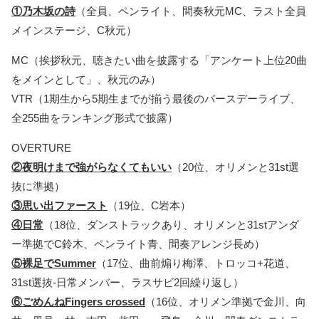
①乃木坂の詩
（全員、ペンライト、間奏秋元MC、ラスト全員
メインステージ、C秋元）
MC（挨拶秋元、聴きたい曲を披露する「アンケート上位20曲
をメインとして」、秋元のみ）
VTR（1期生から5期生までが揃う最後のバースデーライブ、
全255曲をランキング形式で披露）
OVERTURE
②夜明けまで強がらなくてもいい
（20位、オリメンと31st選
抜に準拠）
③思い出ファースト
（19位、C岩本）
④日常
（18位、ダンストラックあり、オリメンと31stアンダ
ー準拠でC鈴木、ペンライト青、間奏アレンジ長め）
⑤裸足でSummer
（17位、曲前煽り梅澤、トロッコ+花道、
31st選抜-日常メンバー、ラスサビ2回繰り返し）
⑥ごめんねFingers crossed
（16位、オリメン準拠で金川、向