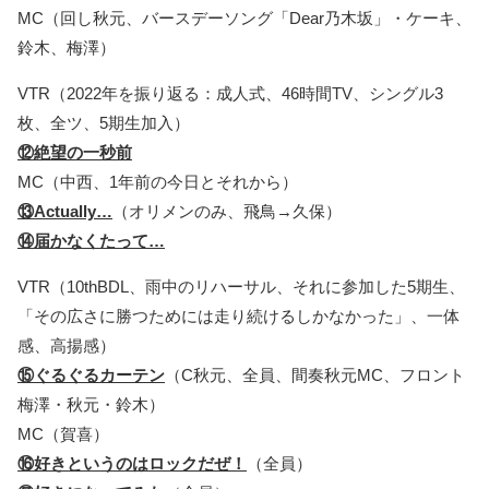
MC（回し秋元、バースデーソング「Dear乃木坂」・ケーキ、
鈴木、梅澤）
VTR（2022年を振り返る：成人式、46時間TV、シングル3
枚、全ツ、5期生加入）
⑫絶望の一秒前
MC（中西、1年前の今日とそれから）
⑬Actually…
（オリメンのみ、飛鳥→久保）
⑭届かなくたって…
VTR（10thBDL、雨中のリハーサル、それに参加した5期生、
「その広さに勝つためには走り続けるしかなかった」、一体
感、高揚感）
⑮ぐるぐるカーテン
（C秋元、全員、間奏秋元MC、フロント
梅澤・秋元・鈴木）
MC（賀喜）
⑯好きというのはロックだぜ！
（全員）