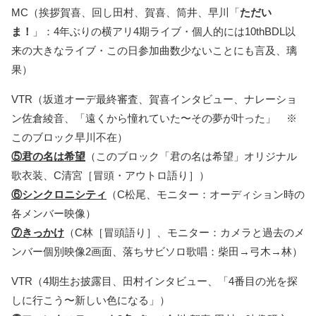
MC（挨拶賀喜、回し田村、賀喜、筒井、早川「
ただい
ま！
」：4年ぶりの横アリ4期ライブ・個人的には10thBDL以
来の大きなライブ・この日参加曲数少ないことにも言及、璃
果）
VTR（坂道オーデ最終審査、賀喜インタビュー、ナレーショ
ン佐倉綾音、「遠くから憧れていた〜その夢が叶った」 ※
このブロック早川不在）
⑤君の名は希望
（このブロック「君の名は希望」オリジナル
歌衣装、C清宮［冒頭・アウトロ語り］）
⑥シンクロニシティ
（C松尾、モニター：オーディション時の
各メンバー映像）
⑦きっかけ
（C林［冒頭語り］、モニター：カメラと過去のメ
ンバー個別映像2画面、落ちサビソロ歌唱：柴田→弓木→林）
VTR（4期生お披露目、田村インタビュー、「4番目の光を探
しに行こう〜新しい色になる」）