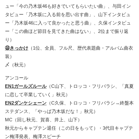
ュー「今の乃木坂46も好きでいてもらいたい曲」、与田イン
タビュー「乃木坂に入る前を思い出す曲」、山下インタビュ
ー「乃木坂46に入って良かったと思う曲」、久保インタビュ
ー「この曲ほど節目を見てきた曲はない」、2位まで振り返
り）
㉝きっかけ
（1位、全員、フル尺、歴代表題曲・アルバム曲衣
装）
〆（秋元）
アンコール
EN1ガールズルール
（C山下、トロッコ・フリバラシ、「真夏
に恋して卒業していく」秋元）
EN2ダンケシェーン
（C久保、トロッコ・フリバラシ→終盤本
ステダンス、「やっぱ乃木坂だな！」秋元）
MC（回し秋元、賀喜、井上、山下）
秋元からキャプテン退任（この日をもって）・3代目キャプテ
ン梅澤発表、梅澤スピーチ