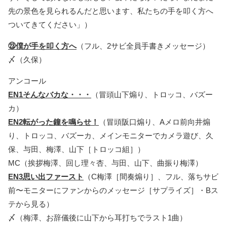
先の景色を見られるんだと思います、私たちの手を叩く方へ
ついてきてください」）
㉓僕が手を叩く方へ
（フル、2サビ全員手書きメッセージ）
〆（久保）
アンコール
EN1そんなバカな・・・
（冒頭山下煽り、トロッコ、バズー
カ）
EN2転がった鐘を鳴らせ！
（冒頭阪口煽り、Aメロ前向井煽
り、トロッコ、バズーカ、メインモニターでカメラ遊び、久
保、与田、梅澤、山下［トロッコ組］）
MC（挨拶梅澤、回し理々杏、与田、山下、曲振り梅澤）
EN3思い出ファースト
（C梅澤［間奏煽り］、フル、落ちサビ
前〜モニターにファンからのメッセージ［サプライズ］・Bス
テから見る）
〆（梅澤、お辞儀後に山下から耳打ちでラスト1曲）