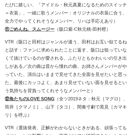
たびに嬉しい、「アイドル・秋元真夏になるためのスイッチ
＝衣装」、一緒に歌うメンバー：オリジナルの衣装に合う、
全力でやってくれそうなメンバー、リハは手応えあり）
⑪ごめんね、スムージー
（阪口紫-C秋元桃-田村橙）
VTR（阪口と田村はジャンルが違う、田村はお互い似てるね
と話す：ファンに求められたことに返す、阪口は狙っていな
くて抜けているのが愛される、ふたりともかわいいの引き出
しがある／次の曲は昔から憧れの曲、お姉さんメンバーがや
っていた、演出はいままで見せてきた全面を見せたいと思っ
た、最後にカッコよく、あまり見せていない面を見せるとい
う気持ちを背負ってくれそうなメンバーと）
⑫魚たちのLOVE SONG
（全ツ2019ネタ：秋元［マグロ］、
筒井［クマノミ］、山下［タコ］、間奏寸劇で黒見［カマキ
リ］を呼ぶ）
VTR（選抜発表、正解がわからないときがある、頑張っても