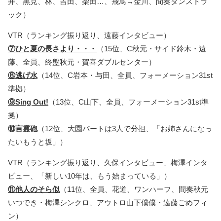
井、黒見、林、吉田、柴田…、飛鳥→金川、間奏ダンストラ
ック）
VTR（ランキング振り返り、遠藤インタビュー）
⑦ひと夏の長さより・・・
（15位、C秋元・サイド鈴木・遠
藤、全員、終盤秋元・賀喜ダブルセンター）
⑧逃げ水
（14位、C岩本・与田、全員、フォーメーション31st
準拠）
⑨Sing Out!
（13位、C山下、全員、フォーメーション31st準
拠）
⑩言霊砲
（12位、大園パートは3人で分担、「お姉さんになっ
たいもうと坂」）
VTR（ランキング振り返り、久保インタビュー、梅澤インタ
ビュー、「新しい10年は、もう始まっている」）
⑪他人のそら似
（11位、全員、花道、ワンハーフ、間奏秋元
いつでき・梅澤シンクロ、アウトロ山下僕僕・遠藤ごめフィ
ン）