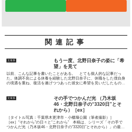
関連記事
もう一度、北野日奈子の姿に「希
文章系
望」を見て
以前、こんな記事を書いたことがある。 とても個人的な記事だっ
た。体調不良による休養を経験した北野日奈子に、休職をした僕自身
の境遇を重ね、復活を遂げつつあった彼女に希望を見いだしたものだ
った。大丈夫だ、僕も復活できる。そう言い聞かせるための文...
その手でつかんだ光 （乃木坂
文章系
46・北野日奈子の“3320日”とそ
れから）［ex］
［タイトル写真：千葉県木更津市・小櫃堰公園（筆者撮影）］
［ex］“それから”の日々と“これから” 本稿は、シリーズ「その手で
つかんだ光（乃木坂46・北野日奈子の“3320日”とそれから）」の最後
の記事である。ナンバリングは前稿で終え、番外編...