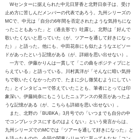
Wセンターに据えられた中元日芽香と北野日奈子は、受け
止め方に苦しんだメンバーの代表であろう。九州シリーズの
MCで、中元は「自分の6年間を否定されたような気持ちにな
ったこともあった」と（過去形で）吐露し、北野は「好んで
歌いたくないと思っていた（が、ツアーを通して好きになっ
た）」と語った。他にも、中田花奈にも似たようなエピソー
ドがあったという記憶がある（が、詳細を思い出せない）。
一方で、伊藤かりんは一貫して「この曲をポジティブにと
らえている」と語っている。川村真洋が「そんなに暗い気持
ちで歌いたくなかったので、たまに少し微笑むようにしてい
た」とインタビューで答えていたことも、筆者にとっては印
象深い。伊藤純奈にもこうしたニュアンスの発言があったよ
うな記憶がある（が、こちらも詳細を思い出せない）。
また、北野の「BUBKA」3月号での「いつまでも自分の中
でコンプレックスにするのはよくない」という発言からは、
九州シリーズでのMCでは「ツアーを通して好きになった」と
も語ったものの、今回の関東シリーズに至ってもなお「コン