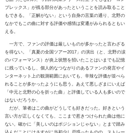
プレックス」が残る部分があったということを読み取ること
もできる。「正解がない」という自身の言葉の通り、北野の
なかでもこの曲に対する評価や感情は変遷がみられるともい
える。
一方で、ファンの評価は厳しいものが多かったと言わざる
を得ない。「真夏の全国ツアー2017」の演出（と、北野の涙
のパフォーマンス）が炎上状態を招いたことはいまでも記憶
に残っているし、個人的なつながりのあるファンの発言やイ
ンターネット上の観測範囲においても、辛辣な評価が並べら
れることが多かったようにも思う。あえて悪しざまにいえば
「中元と北野の心を折った曲」と評価している人も多いので
はないだろうか。
だが、筆者はこの曲がどうしても好きだった。好きという
言い方が正しくなくても、ここまで惹きつけられた曲は他に
ない。確かに「美しいのはポジションじゃない」とまで踏み
込んだことにはさすがに当初少し戸惑ったものの、ストレー