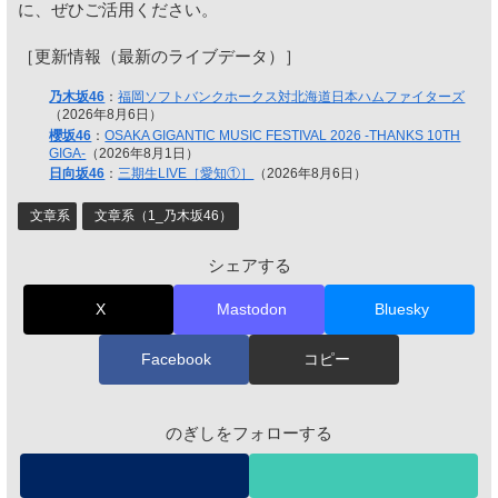
に、ぜひご活用ください。
［更新情報（最新のライブデータ）］
乃木坂46
：
福岡ソフトバンクホークス対北海道日本ハムファイターズ
（2026年8月6日）
櫻坂46
：
OSAKA GIGANTIC MUSIC FESTIVAL 2026 -THANKS 10TH
GIGA-
（2026年8月1日）
日向坂46
：
三期生LIVE［愛知①］
（2026年8月6日）
文章系
文章系（1_乃木坂46）
シェアする
X
Mastodon
Bluesky
Facebook
コピー
のぎしをフォローする