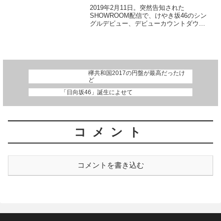
2019年2月11日。突然告知された
SHOWROOM配信で、けやき坂46のシン
グルデビュー、デビューカウントダウン
ライブの開催、そしてなにより、「日向
坂46」への改名が発表された。 本稿は
このことによせて、とりとめもなく雑感
を書き付けようと...
欅共和国2017の円盤が最高だったけ
ど
「日向坂46」誕生によせて
コメント
コメントを書き込む