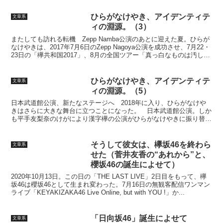
ひらがなけやき、アイデンティテ
文章系
ィの淵源。（3）
またしても訪れる転機 Zepp Namba公演のあとに迎えた夏。ひらが
なけやきは、2017年7月6日のZepp Nagoya公演を成功させ、7月22・
23日の「欅共和国2017」、8月の全国ツアー「真っ白なものは汚した
くなる」にも漢字欅と合...
ひらがなけやき、アイデンティテ
文章系
ィの淵源。（5）
日本武道館公演、新たなステージへ 2018年に入り、ひらがなけや
きはさらに大きな舞台に立つことになった。 日本武道館公演。しか
も平手友梨奈のけがにより漢字欅の公演がひらがなけやきに振り替え
られ、当初1日の予定が3DAYS（1月30日～2月1...
そうして彼女は、欅坂46を終わら
文章系
せた（菅井友香の“あれから”と、
櫻坂46の誕生によせて）
2020年10月13日。この日の「THE LAST LIVE」2日目をもって、欅
坂46は櫻坂46として生まれ変わった。7月16日の無観客配信ワンマン
ライブ「KEYAKIZAKA46 Live Online, but with YOU !」か...
「日向坂46」誕生によせて
文章系