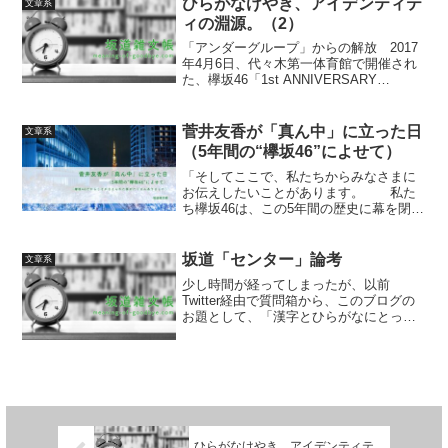
ひらがなけやき、アイデンティテ
文章系
ズについては...
ィの淵源。（2）
「アンダーグループ」からの解放 2017
年4月6日、代々木第一体育館で開催され
た、欅坂46「1st ANNIVERSARY
LIVE」。漢字欅のデビュー1周年の区切
りの公演であったが、ひらがなけやきに
とっても非常に重要な公演となった。
菅井友香が「真ん中」に立った日
文章系
アン...
（5年間の“欅坂46”によせて）
「そしてここで、私たちからみなさまに
お伝えしたいことがあります。 私た
ち欅坂46は、この5年間の歴史に幕を閉じ
ます——」 2020年7月16日、グループ
として10か月ぶりのライブの場となっ
た、無観客配信ワンマンライブ
坂道「センター」論考
文章系
「KEYAKIZAKA...
少し時間が経ってしまったが、以前
Twitter経由で質問箱から、このブログの
お題として、「漢字とひらがなにとって
のセンターが持つ意味合いの違い」「ひ
らがなのセンターの変遷」という2点をい
ただいた。本稿ではこの2点について、乃
木坂46の事例も...
ひらがなけやき、アイデンティテ