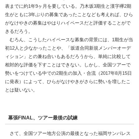
表までに約1年9ヶ月を要している。乃木坂3期生と漢字欅2期
生がともに3年ぶりの募集であったことなども考えれば、ひら
がなけやきの募集はやはりハイペースだと評価することがで
きるだろう。
むろん、こうしたハイペースな募集の背景には、1期生が当
初12人と少なかったことや、「坂道合同新規メンバーオーデ
ィション」との兼ね合いもあるだろうから、単純に比較して
相対的な評価を下すことはできない。しかし、全国ツアーで
勢いをつけている中での2期生の加入・合流（2017年8月15日
に発表）によって、ひらがなけやきがさらに勢いを増したこ
とは疑いない。
幕張FINAL、ツアー最後の試練
さて、全国ツアー地方公演の最後となった福岡サンパレス