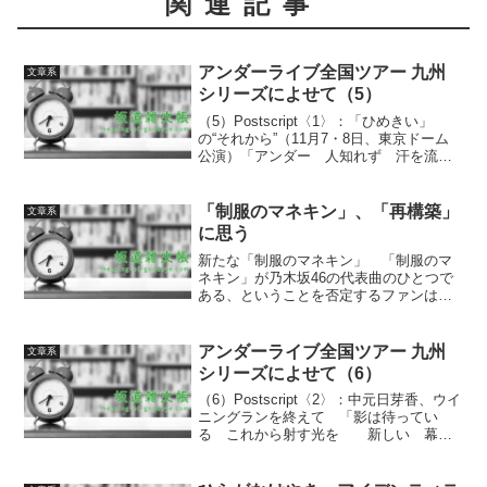
関連記事
アンダーライブ全国ツアー 九州
文章系
シリーズによせて（5）
（5）Postscript〈1〉：「ひめきい」
の“それから”（11月7・8日、東京ドーム
公演）「アンダー 人知れず 汗を流す
影がある ステージを 支えてるの
に…」“それから”の乃木坂46と「ひめき
い」 アンダーライブ全国ツアー九州シ
「制服のマネキン」、「再構築」
文章系
リーズか...
に思う
新たな「制服のマネキン」 「制服のマ
ネキン」が乃木坂46の代表曲のひとつで
ある、ということを否定するファンはほ
とんどいないだろう。生駒里奈をセンタ
ーに据えた4枚目のシングルであり、前作
までの曲調から大きく変化がつけられ、
アンダーライブ全国ツアー 九州
文章系
ある意味乃木坂46と...
シリーズによせて（6）
（6）Postscript〈2〉：中元日芽香、ウイ
ニングランを終えて 「影は待ってい
る これから射す光を 新しい 幕が
上がるよ」最終章のはじめに ひどく長
くなってしまったが、「アンダー」およ
びアンダーライブ全国ツアー九州シリー