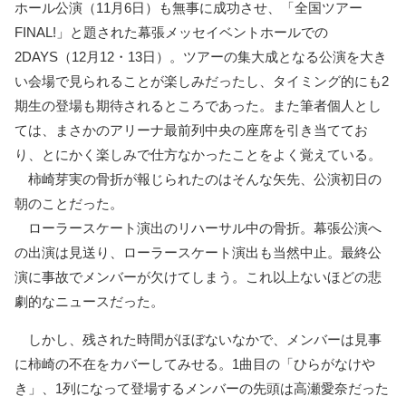
ホール公演（11月6日）も無事に成功させ、「全国ツアー
FINAL!」と題された幕張メッセイベントホールでの
2DAYS（12月12・13日）。ツアーの集大成となる公演を大き
い会場で見られることが楽しみだったし、タイミング的にも2
期生の登場も期待されるところであった。また筆者個人とし
ては、まさかのアリーナ最前列中央の座席を引き当ててお
り、とにかく楽しみで仕方なかったことをよく覚えている。
柿崎芽実の骨折が報じられたのはそんな矢先、公演初日の
朝のことだった。
ローラースケート演出のリハーサル中の骨折。幕張公演へ
の出演は見送り、ローラースケート演出も当然中止。最終公
演に事故でメンバーが欠けてしまう。これ以上ないほどの悲
劇的なニュースだった。
しかし、残された時間がほぼないなかで、メンバーは見事
に柿崎の不在をカバーしてみせる。1曲目の「ひらがなけや
き」、1列になって登場するメンバーの先頭は高瀬愛奈だった