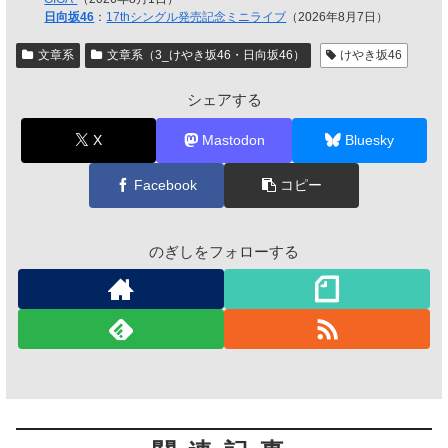
日向坂46
：
17thシングル発売記念ミニライブ
（2026年8月7日）
文章系
文章系（3_けやき坂46・日向坂46）
けやき坂46
シェアする
X
Mastodon
Bluesky
Facebook
コピー
のぎしをフォローする