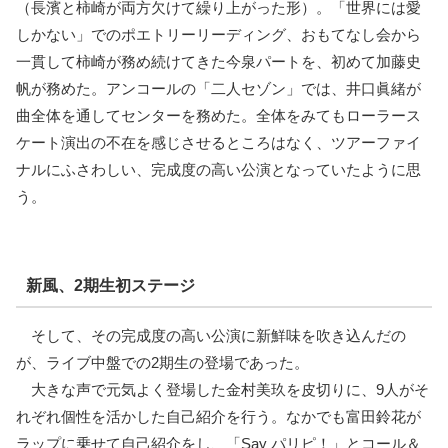
（長濱と柿崎が両方欠けて繰り上がった形）。「世界には愛
しかない」でのポエトリーリーディング、おもてなし会から
一貫して柿崎が務め続けてきた今泉パートを、初めて加藤史
帆が務めた。アンコールの「二人セゾン」では、井口眞緒が
曲全体を通してセンターを務めた。全体をみてもローラース
ケート演出の不在を感じさせるところはなく、ツアーファイ
ナルにふさわしい、完成度の高い公演となっていたように思
う。
新風、2期生初ステージ
そして、その完成度の高い公演に新鮮味を吹き込んだの
が、ライブ中盤での2期生の登場であった。
大きな声で元気よく登場した金村美玖を皮切りに、9人がそ
れぞれ個性を活かした自己紹介を行う。なかでも富田鈴花が
ラップに乗せて自己紹介をし、「Say パリピ！」とコール＆