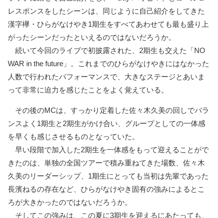
レスポンスをしたシーンは、同じように自己紹介をしてきた
漢字欅・ひらがなけやき1期生をすべてあわせても最も盛り上
がったシーンだったといえるのではないだろうか。
続いて今回のライブで初披露された、2期生も交えた「NO
WAR in the future」。これまでのひらがなけやきにはなかった
人数で行われたパフォーマンスで、大きなステージとあいま
って非常に迫力を感じたことをよく覚えている。
その後のMCは、すっかり定着した佐々木久美の回しでバラ
ンスよく1期生と2期生がかけ合い、グループとしての一体感
を早くも感じさせるものとなっていた。
早い段階で加入した2期生を一体感をもって迎えることがで
きたのは、単独の全国ツアーで積み重ねてきた場数、佐々木
久美のリーダーシップ、1期生にとっても当初は先輩であった
長濱ねるの存在など、ひらがなけやき固有の強みによるとこ
ろが大きかったのではないだろうか。
そしてこの強みは、この夏に3期生を迎えるにあたっても、