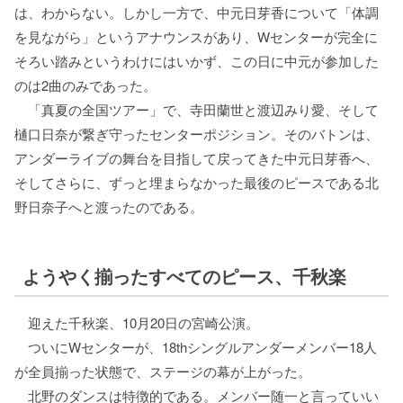
は、わからない。しかし一方で、中元日芽香について「体調
を見ながら」というアナウンスがあり、Wセンターが完全に
そろい踏みというわけにはいかず、この日に中元が参加した
のは2曲のみであった。
「真夏の全国ツアー」で、寺田蘭世と渡辺みり愛、そして
樋口日奈が繋ぎ守ったセンターポジション。そのバトンは、
アンダーライブの舞台を目指して戻ってきた中元日芽香へ、
そしてさらに、ずっと埋まらなかった最後のピースである北
野日奈子へと渡ったのである。
ようやく揃ったすべてのピース、千秋楽
迎えた千秋楽、10月20日の宮崎公演。
ついにWセンターが、18thシングルアンダーメンバー18人
が全員揃った状態で、ステージの幕が上がった。
北野のダンスは特徴的である。メンバー随一と言っていい