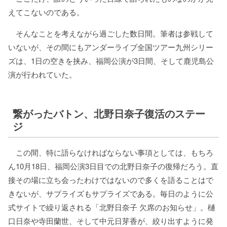
えてこないのである。
そんなことを考えながら過ごした数日間。筆者は参戦して
いないが、その間にもアンダーライブ全国ツアー九州シリー
ズは、1日の空きを挟み、福岡公演が3日間、そして鹿児島公
演が行われていた。
繋がったバトン、北野日奈子復活のステー
ジ
この間、特に語らなければならない事項としては、もちろ
ん10月18日、福岡公演3日目での北野日奈子の復帰だろう。直
接その場に立ち会ったわけではないので多くを語ることはで
きないが、サプライズもサプライズである。毎日のように公
式サイトで繰り返される「北野日奈子 欠席のお知らせ」。樋
口日奈や寺田蘭世、そして中元日芽香が、絞り出すように発