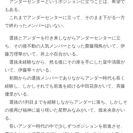
アンダーセンターというポジションに立つことは、希望で
もある。
これまでアンダーセンターに立って、そのまま下がる一方
で終わったメンバーはいない。
選抜とアンダーを行き来しながらアンダーセンターに立
ち、その後不動の人気メンバーとなった齋藤飛鳥がいて、伊
藤万理華がいて、井上小百合がいる。
選抜未経験ながら、然る後にその座を手にした畠中清羅が
いて、伊藤寧々がいる。
初期からの選抜メンバーでありながらアンダー時代も長く
経験し、しかしそれでも前進を続ける中田花奈がいて、斉藤
優里がいる。
選抜の1列目までを経験しながらアンダーに落ち、しかしそ
の後再び福神に返り咲いた星野みなみがいて、堀未央奈がい
る。
長いアンダー時代の中で少しずつポジションを前進させ、