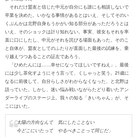
それだけ盟友と信じた中元が自分にも誰にも相談しないで
卒業を決めた。いかなる事情があるとはいえ、そしてそのい
くぶんかは北野自身もうかがい知る部分があっただろうとは
いえ、そのショックは計り知れない。事実、彼女もそれを率
直に口にしたし、中元がそれを詫びる場面もあった。そのこ
と自体が、盟友としてのふたりが直面した最後の試練を、乗
り越えつつあることの証左であろう。
「ひめたんには……幸せになってほしいですねえ」。最後
には少し茶化すようにそう言って、くしゃっと笑う。21歳に
なるに前後して、自分らしさがわからなくなった、と北野は
語っていた。しかし、迷い悩み戦いながらたどり着いたアン
ダーライブのステージ上。我々の知る「きいちゃん」が、そ
こにはいた。
「太陽の方向なんて 気にしたことない
今どこにいたって やるべきことって同じだ」