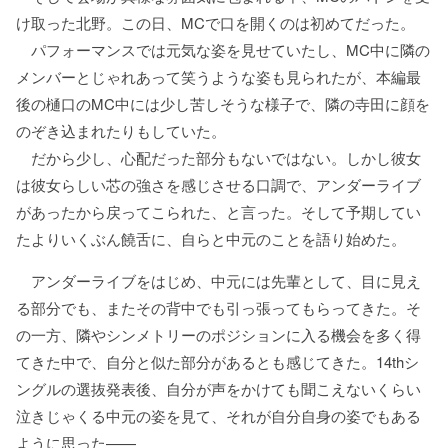
け取った北野。この日、MCで口を開くのは初めてだった。
パフォーマンスでは元気な姿を見せていたし、MC中に隣の
メンバーとじゃれあって笑うような姿も見られたが、本編最
後の樋口のMC中には少し苦しそうな様子で、隣の寺田に顔を
のぞき込まれたりもしていた。
だから少し、心配だった部分もないではない。しかし彼女
は彼女らしい芯の強さを感じさせる口調で、アンダーライブ
があったから戻ってこられた、と言った。そして予期してい
たよりいくぶん饒舌に、自らと中元のことを語り始めた。
アンダーライブをはじめ、中元には先輩として、目に見え
る部分でも、またその背中でも引っ張ってもらってきた。そ
の一方、隣やシンメトリーのポジションに入る機会を多く得
てきた中で、自分と似た部分があるとも感じてきた。14thシ
ングルの選抜発表後、自分が声をかけても聞こえないくらい
泣きじゃくる中元の姿を見て、それが自分自身の姿でもある
ように思った——