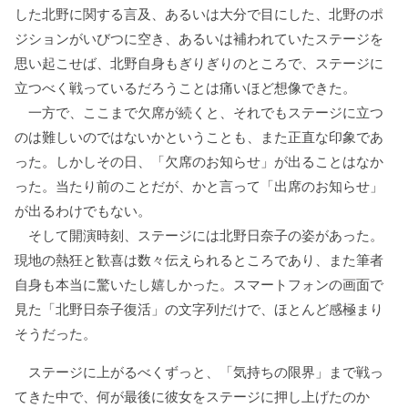
した北野に関する言及、あるいは大分で目にした、北野のポ
ジションがいびつに空き、あるいは補われていたステージを
思い起こせば、北野自身もぎりぎりのところで、ステージに
立つべく戦っているだろうことは痛いほど想像できた。
一方で、ここまで欠席が続くと、それでもステージに立つ
のは難しいのではないかということも、また正直な印象であ
った。しかしその日、「欠席のお知らせ」が出ることはなか
った。当たり前のことだが、かと言って「出席のお知らせ」
が出るわけでもない。
そして開演時刻、ステージには北野日奈子の姿があった。
現地の熱狂と歓喜は数々伝えられるところであり、また筆者
自身も本当に驚いたし嬉しかった。スマートフォンの画面で
見た「北野日奈子復活」の文字列だけで、ほとんど感極まり
そうだった。
ステージに上がるべくずっと、「気持ちの限界」まで戦っ
てきた中で、何が最後に彼女をステージに押し上げたのか