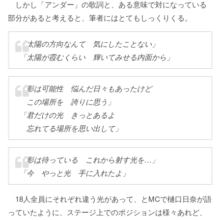
しかし「アンダー」の歌詞と、ある意味で対になっている
部分があると考えると、筆者にはとてもしっくりくる。
「太陽の方向なんて 気にしたことない」
「太陽が霞むくらい 輝いてみせる内面から」
「影は可能性 悩んだ日々もあったけど
この場所を 誇りに思う」
「君だけの光 きっとあるよ
忘れてる場所を思い出して」
「影は待っている これから射す光を…」
「今 やっと光 手に入れたよ」
18人全員にそれぞれ違う光があって、とMCで樋口日奈が語
っていたように、ステージ上でのポジションは様々あれど、