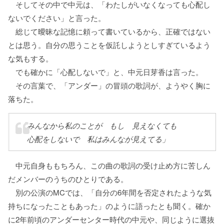
そしてその中で中元は、「わたしがいなくなっても心配し
ないでください」と言った。
総じて曖昧な記憶に頼って書いているから、正確ではない
とは思う。自分の思うことを仮託しようとしすぎているよう
な気もする。
でも確かに「心配しないで」と、中元日芽香は言った。
その言葉で、「アンダー」の冒頭の歌詞が、ようやく胸に
落ちた。
「みんなから私のことが もし 見えなくても
心配をしないで 私はみんなが見えてる」
中元自身ももちろん、この曲の歌詞の受け止め方に苦しん
だメンバーのうちのひとりである。
別の公演のMCでは、「自分の6年間を否定されたような気
持ちになったこともあった」のように語ったとも聞く。確か
に2年前頃のアンダーセンター時代の中元や、同じように選抜