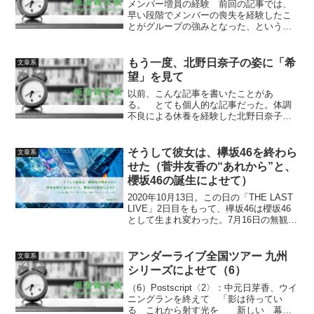
メンバー増員の経験 前回の記事では、
早い段階でメンバーの喪失を経験したこ
とがグループの強みとなった、というこ
とを書いた。今回は、早い段階でメンバ
ーの増員を経験したことが、これもまた
グループの強みとなった、ということを
もう一度、北野日奈子の姿に「希
文章系
書いていきたいと思う。 ...
望」を見て
以前、こんな記事を書いたことがあ
る。 とても個人的な記事だった。体調
不良による休養を経験した北野日奈子
に、休職をした僕自身の境遇を重ね、復
活を遂げつつあった彼女に希望を見いだ
したものだった。大丈夫だ、僕も復活で
そうして彼女は、欅坂46を終わら
文章系
きる。そう言い聞かせるための文...
せた（菅井友香の“あれから”と、
櫻坂46の誕生によせて）
2020年10月13日。この日の「THE LAST
LIVE」2日目をもって、欅坂46は櫻坂46
として生まれ変わった。7月16日の無観客
配信ワンマンライブ「KEYAKIZAKA46
Live Online, but with YOU !」か...
アンダーライブ全国ツアー 九州
文章系
シリーズによせて（6）
（6）Postscript〈2〉：中元日芽香、ウイ
ニングランを終えて 「影は待ってい
る これから射す光を 新しい 幕が