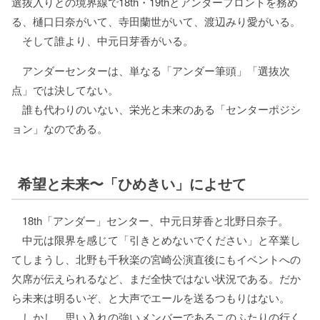
選抜入りとの境界線で18th・19thとアンダーフロントを務め
る、樋口日奈がいて、寺田蘭世がいて、渡辺みり愛がいる。
そして誰より、中元日芽香がいる。
アンダーセンターは、単なる「アンダー筆頭」「選抜次
点」では決してない。
誰も代わりのいない、栄光と未来のある「センターポジシ
ョン」なのである。
希望と未来〜「ひめきい」によせて
18th「アンダー」センター、中元日芽香と北野日奈子。
中元は限界を感じて「引きとめないでください」と卒業し
てしまうし、北野も千秋楽の宮崎公演直後にもイベントへの
欠席が伝えられるなど、まだ全快ではない状況である。だか
ら未来は明るいぞ、と大声でエールを送るつもりはない。
しかし、思い入れの強いメンバーであるこのふたりの行く