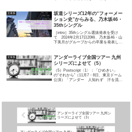
上がるよ」最終章のはじめに ひどく長
くなってしまったが、「アンダー」およ
びアンダーライブ全国ツアー九州シリー
坂道シリーズ12年の“フォーメー
文章系
ズについては...
ション史”からみる、乃木坂46・
35thシングル
［intro］35thシングル選抜発表を受け
て 2024年2月17日20時、乃木坂46・山
下美月がグループからの卒業を発表し
た。そのこと自体は驚きをもって受け入
れられた一方、すでに予告されていた
35thシングルの選抜発表（2月18日「乃木
アンダーライブ全国ツアー 九州
文章系
坂...
シリーズによせて（5）
（5）Postscript〈1〉：「ひめきい」
の“それから”（11月7・8日、東京ドーム
公演）「アンダー 人知れず 汗を流す
影がある ステージを 支えてるの
に…」“それから”の乃木坂46と「ひめき
い」 アンダーライブ全国ツアー九州シ
リーズか...
アンダーライブ全国ツアー 九州シ
リーズによせて（3）