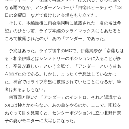
なる雨のなか、アンダーメンバーが「自惚れビーチ」や「13
日の金曜日」などで負けじと会場をもり立てた。
そして、本編最後に両会場同時に披露された「君の名は希
望」のひとつ前、ライブ本編のクライマックスにもあたると
ころで披露されたのが、あの「アンダー」であった。
予兆はあった。ライブ後半のMCで、伊藤純奈が「斎藤ちは
る・相楽伊織とはシンメトリーのポジションに入ることが多
く、卒業が寂しい」という文脈で、「アンダー」という曲名
を挙げたのである。しかし、まったく予想はしていなかっ
た。神宮ではライブ序盤に披露されていたことになるが、筆
者は知るよしもない。
何百回と聴いた「アンダー」のイントロ。それと認識する
のには秒とかからない。あの曲をやるのか、ここで。雨粒を
ぬぐって目を見開くと、センターポジションに立つ北野日奈
子の姿がモニターに大写しになった。