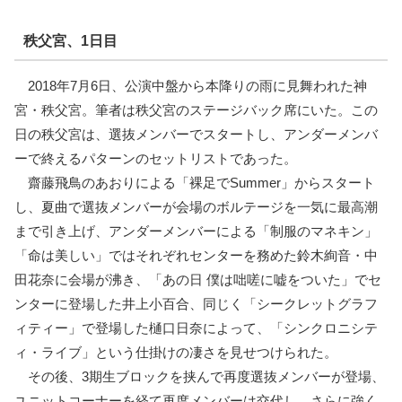
秩父宮、1日目
2018年7月6日、公演中盤から本降りの雨に見舞われた神
宮・秩父宮。筆者は秩父宮のステージバック席にいた。この
日の秩父宮は、選抜メンバーでスタートし、アンダーメンバ
ーで終えるパターンのセットリストであった。
齋藤飛鳥のあおりによる「裸足でSummer」からスタート
し、夏曲で選抜メンバーが会場のボルテージを一気に最高潮
まで引き上げ、アンダーメンバーによる「制服のマネキン」
「命は美しい」ではそれぞれセンターを務めた鈴木絢音・中
田花奈に会場が沸き、「あの日 僕は咄嗟に嘘をついた」でセ
ンターに登場した井上小百合、同じく「シークレットグラフ
ィティー」で登場した樋口日奈によって、「シンクロニシテ
ィ・ライブ」という仕掛けの凄さを見せつけられた。
その後、3期生ブロックを挟んで再度選抜メンバーが登場、
ユニットコーナーを経て再度メンバーは交代し、さらに強く