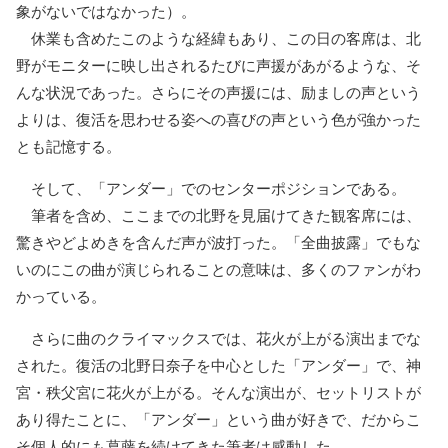
象がないではなかった）。
休業も含めたこのような経緯もあり、この日の客席は、北
野がモニターに映し出されるたびに声援があがるような、そ
んな状況であった。さらにその声援には、励ましの声という
よりは、復活を思わせる姿への喜びの声という色が強かった
とも記憶する。
そして、「アンダー」でのセンターポジションである。
筆者を含め、ここまでの北野を見届けてきた観客席には、
驚きやどよめきを含んだ声が波打った。「全曲披露」でもな
いのにこの曲が演じられることの意味は、多くのファンがわ
かっている。
さらに曲のクライマックスでは、花火が上がる演出までな
された。復活の北野日奈子を中心とした「アンダー」で、神
宮・秩父宮に花火が上がる。そんな演出が、セットリストが
あり得たことに、「アンダー」という曲が好きで、だからこ
そ個人的にも葛藤を続けてきた筆者は感動した。