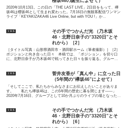
櫻坂46の誕生によせて）
2020年10月13日。この日の「THE LAST LIVE」2日目をもって、欅
坂46は櫻坂46として生まれ変わった。7月16日の無観客配信ワンマン
ライブ「KEYAKIZAKA46 Live Online, but with YOU !」か...
その手でつかんだ光 （乃木坂
文章系
46・北野日奈子の“3320日”とそ
れから）［2］
［タイトル写真：山形県酒田市・酒田駅ホーム（筆者撮影）］［2］
ポジションと向き合った日々 本稿では、「ポジション」を切り口
に、北野日奈子が乃木坂46で戦ってきた日々を振り返る。グループ
で過ごしてきた日々のほぼすべての局面において、「ポジショ...
菅井友香が「真ん中」に立った日
文章系
（5年間の“欅坂46”によせて）
「そしてここで、私たちからみなさまにお伝えしたいことがありま
す。 私たち欅坂46は、この5年間の歴史に幕を閉じます——」
2020年7月16日、グループとして10か月ぶりのライブの場となった、
無観客配信ワンマンライブ「KEYAKIZAKA...
その手でつかんだ光 （乃木坂
文章系
46・北野日奈子の“3320日”とそ
れから）［6］