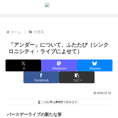
ホーム
文章系
「アンダー」について、ふたたび（シンク
ロニシティ・ライブによせて）
X
Mastodon
Bluesky
Facebook
コピー
2018.07.15
この記事は
約9分
で読めます。
バースデーライブの新たな形