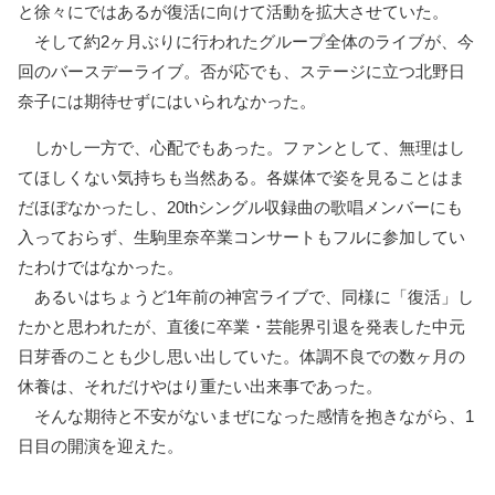
と徐々にではあるが復活に向けて活動を拡大させていた。
そして約2ヶ月ぶりに行われたグループ全体のライブが、今
回のバースデーライブ。否が応でも、ステージに立つ北野日
奈子には期待せずにはいられなかった。
しかし一方で、心配でもあった。ファンとして、無理はし
てほしくない気持ちも当然ある。各媒体で姿を見ることはま
だほぼなかったし、20thシングル収録曲の歌唱メンバーにも
入っておらず、生駒里奈卒業コンサートもフルに参加してい
たわけではなかった。
あるいはちょうど1年前の神宮ライブで、同様に「復活」し
たかと思われたが、直後に卒業・芸能界引退を発表した中元
日芽香のことも少し思い出していた。体調不良での数ヶ月の
休養は、それだけやはり重たい出来事であった。
そんな期待と不安がないまぜになった感情を抱きながら、1
日目の開演を迎えた。