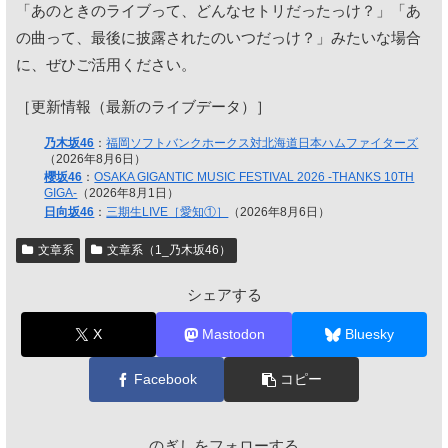
「あのときのライブって、どんなセトリだったっけ？」「あ
の曲って、最後に披露されたのいつだっけ？」みたいな場合
に、ぜひご活用ください。
［更新情報（最新のライブデータ）］
乃木坂46
：
福岡ソフトバンクホークス対北海道日本ハムファイターズ
（2026年8月6日）
櫻坂46
：
OSAKA GIGANTIC MUSIC FESTIVAL 2026 -THANKS 10TH
GIGA-
（2026年8月1日）
日向坂46
：
三期生LIVE［愛知①］
（2026年8月6日）
文章系
文章系（1_乃木坂46）
シェアする
X
Mastodon
Bluesky
Facebook
コピー
のぎしをフォローする