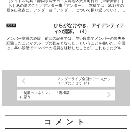
［タイトル写真：静岡県富士市・大淵地区穴原町付近（筆者撮影）］
［6］あの夏のこと／アンダー曲「アンダー」 本稿では、2017年の
夏を出発点に、アンダー曲「アンダー」について振り返っていく。中
元日芽香と北野日奈子がダブルセンターを務め、北野に...
ひらがなけやき、アイデンティテ
文章系
ィの淵源。（4）
メンバー増員の経験 前回の記事では、早い段階でメンバーの喪失を
経験したことがグループの強みとなった、ということを書いた。今回
は、早い段階でメンバーの増員を経験したことが、これもまたグルー
プの強みとなった、ということを書いていきたいと思う。 ...
アンダーライブ全国ツアー 九州シ
リーズによせて（6）
「制服のマネキン」、「再構築」
に思う
コメント