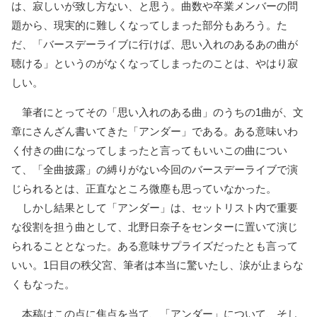
は、寂しいが致し方ない、と思う。曲数や卒業メンバーの問
題から、現実的に難しくなってしまった部分もあろう。た
だ、「バースデーライブに行けば、思い入れのあるあの曲が
聴ける」というのがなくなってしまったのことは、やはり寂
しい。
筆者にとってその「思い入れのある曲」のうちの1曲が、文
章にさんざん書いてきた「アンダー」である。ある意味いわ
く付きの曲になってしまったと言ってもいいこの曲につい
て、「全曲披露」の縛りがない今回のバースデーライブで演
じられるとは、正直なところ微塵も思っていなかった。
しかし結果として「アンダー」は、セットリスト内で重要
な役割を担う曲として、北野日奈子をセンターに置いて演じ
られることとなった。ある意味サプライズだったとも言って
いい。1日目の秩父宮、筆者は本当に驚いたし、涙が止まらな
くもなった。
本稿はこの点に焦点を当て、「アンダー」について、そし