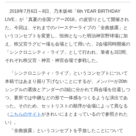
2018年7月6日～8日、乃木坂46「6th YEAR BIRTHDAY
LIVE」が「真夏の全国ツアー2018」の皮切りとして開催され
た。今回は、それまでのバースデーライブの「全曲披露」と
いうコンセプトを変更し、恒例となった明治神宮野球場に加
え、秩父宮ラグビー場も会場として用いた、2会場同時開催の
「シンクロニシティ・ライブ」として行われ、筆者も3日間、
それぞれ秩父宮・神宮・神宮会場で参戦した。
「シンクロニシティ・ライブ」というコンセプトについて
本稿ではあまり掘り下げないことにするが、メンバーが20th
シングルの選抜とアンダーの2組に分かれて両会場を往還しつ
つ、要所では中継などの形で一体感をつくるような演出であ
った。そのため、セットリストの順序が会場によって異なる
（
こちらのサイト
がきれいにまとまっているので参照された
い）。
「全曲披露」というコンセプトを手放したことについて