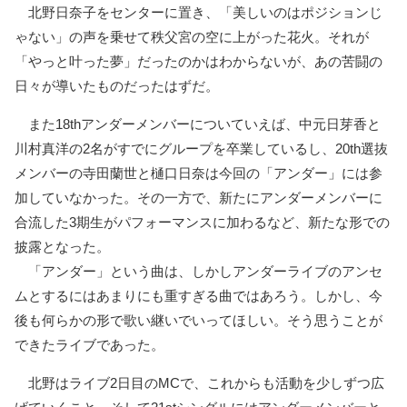
北野日奈子をセンターに置き、「美しいのはポジションじ
ゃない」の声を乗せて秩父宮の空に上がった花火。それが
「やっと叶った夢」だったのかはわからないが、あの苦闘の
日々が導いたものだったはずだ。
また18thアンダーメンバーについていえば、中元日芽香と
川村真洋の2名がすでにグループを卒業しているし、20th選抜
メンバーの寺田蘭世と樋口日奈は今回の「アンダー」には参
加していなかった。その一方で、新たにアンダーメンバーに
合流した3期生がパフォーマンスに加わるなど、新たな形での
披露となった。
「アンダー」という曲は、しかしアンダーライブのアンセ
ムとするにはあまりにも重すぎる曲ではあろう。しかし、今
後も何らかの形で歌い継いでいってほしい。そう思うことが
できたライブであった。
北野はライブ2日目のMCで、これからも活動を少しずつ広