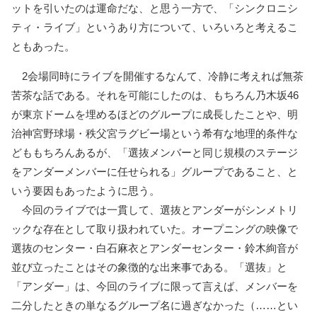
ットを引いたのは運命だな、と思う一方で、「シンクロニシ
ティ・ライブ」というあり方について、いろいろと考えるこ
ともあった。
2会場同時にライブを開催するなんて、冷静に考えれば無茶
苦茶な話である。それを可能にしたのは、もちろん乃木坂46
が東京ドームを埋めるほどのグループに成長したことや、明
治神宮野球場・秩父宮ラグビー場という希有な地理的条件な
どももちろんあるが、「選抜メンバーと同じ規模のステージ
をアンダーメンバーに任せられる」グループであること、と
いう要因もあったように思う。
今回のライブでは一貫して、選抜とアンダーがシンメトリ
ックな存在として取り扱われていた。オープニングの映像で
選抜のセンター・白石麻衣とアンダーセンター・鈴木絢音が
並び立ったことはその象徴的な出来事である。「選抜」と
「アンダー」は、今回のライブに限って言えば、メンバーを
二分したときの単なるグループ名に過ぎなかった（……とい